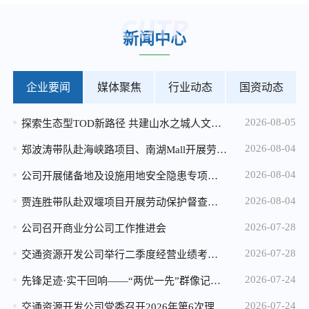
2026-04-20
新闻中心
马家岩小微地块招租公告
2026-04-20
加州实验小学小微地块招租公告
企业要闻
媒体聚焦
行业动态
国资动态
2026-04-20
2026-08-05
探索生态型TOD新路径 共建山水之城人文社区——公司与重庆生态文化协会开展九曲河湿地专题调研座谈
重庆市规划和自然资源局 重庆城市交通开发投资（集团）有限公司 关于重庆市中心城区轨道站点周边用地 （溉澜溪、鸳鸯和七星岗用地） 概念性城市设计征集结果的公告
2026-08-04
2025-12-25
郑波涛带队赴海峡路项目、南湖Mall开展劳动保护督查暨高温慰问
2026年度消防设施维保服务比选中选候选人公示
2026-08-04
公司开展储备地及设施用地安全隐患专项检查 全力筑牢汛期安全防线
2025-12-24
2026-08-04
贾连胜带队赴双堰项目开展劳动保护督查暨高温慰问
微电园站一体化综合开发项目设计咨询服务中选候选人公示
2026-07-28
公司召开商业分公司工作推进会
2025-12-24
2026-07-28
交通资源开发公司举行二季度经营业绩考核“季度赛”
2026年度配电维保服务比选公告
2026-07-24
先锋足迹·实干回响——“两优一先”群像记（三）
2025-12-05
2026-07-24
交通资源开发公司党委召开2026年第6次理论学习中心组学习会暨树立和践行正确政绩观学习教育读书班（第五期）