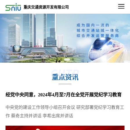
2022-09-02
重庆交通资源开发有限公司
2022-2023年度重庆通邑物业轨道线绿植养租赁养护服务比选邀请第三次公告
2022-09-02
2022-2023年度重庆通邑物业永川三峰项目保洁、绿化服务比选邀请公告
2022-09-02
2022-2023年度重庆通邑物业永川三峰项目保安服务 比选邀请公告
2022-09-26
2022-2023年度通邑物业北部、南部区域服务中心 保洁服务项目（第二次）比选延期公告
重点资讯
2022-12-13
关于重庆东站项目3.47平方公里内相关市政道路土地价值评估服务项目比选延期的公告
经党中央同意，2024年4月至7月在全党开展党纪学习教育
2022-11-11
微电园站一体化综合开发项目设计咨询服务中选候选人公示
中央党的建设工作领导小组召开会议 研究部署党纪学习教育工
2025-12-24
作 蔡奇主持并讲话 李希出席并讲话
五里店TOD项目下部主体建筑结构安全性鉴定项目比选公告