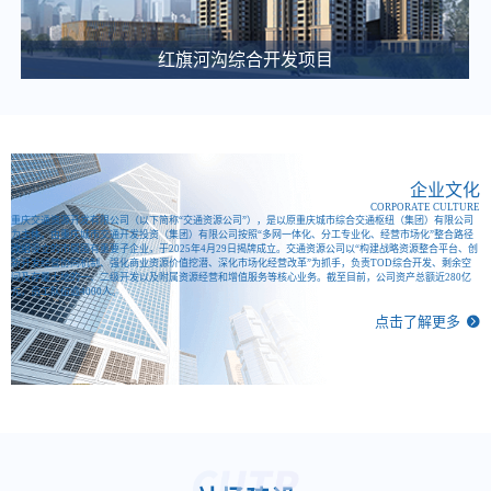
关于微电园站一体化综合开发项目咨询代理服务比选公告
2025-03-12
红旗河沟综合开发项目
大竹林站TOD项目施工图审查中选候选人公示
2025-03-11
江南医院、职教城2个公交站场项目白蚁防治单位中选候选人公示
2025-03-11
企业文化
CORPORATE CULTURE
重庆东站交通枢纽项目项目建设合规性审查比选公告
重庆交通资源开发有限公司（以下简称“交通资源公司”），是以原重庆城市综合交通枢纽（集团）有限公司
为主体，由重庆城市交通开发投资（集团）有限公司按照“多网一体化、分工专业化、经营市场化”整合路径
改组设立的市属国有重要子企业，于2025年4月29日揭牌成立。交通资源公司以“构建战略资源整合平台、创
2025-03-06
新开发经营协同机制、强化商业资源价值挖潜、深化市场化经营改革”为抓手，负责TOD综合开发、剩余空
间及存量土地的一、二级开发以及附属资源经营和增值服务等核心业务。截至目前，公司资产总额近280亿
重庆城市综合交通枢纽(集团)有限公司 关于大剧院站TOD项目概念方案设计单位的比选公告
元，员工队伍逾4000人。
点击了解更多
2025-03-04
重庆城市综合交通枢纽智慧渣土管理系统建设项目中（选）标候选人公示
2025-02-28
重庆东·枢纽城招商宣传片征集公告
2025-02-28