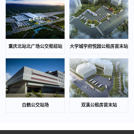
重庆通邑保安服务有限公司2024年度保安人员工作服（含轨道安检工作服）采购服务（第二次）比选邀请公告
2024-10-12
重庆东站铁路综合交通枢纽高铁新经济区基础设施工程(开成路兴塘路拓宽及东延伸段、东侧集散通道)一期景观绿化工程、交通工程、照明工程第三方检测中(选)标候选人公示
2024-10-12
重庆通邑智慧城市运营管理有限公司公司办公室局部改造项目比选公告
重庆北站北广场公交枢纽站
大学城学府悦园公租房首末站
2024-10-12
歇马、木耳等公交站场项目配电工程中(选)标候选人公示
2024-10-08
重庆东站铁路综合交通枢纽高铁新经济区基础设施工程（开成路、兴塘路拓宽及东延伸段、东侧集散通道）一期景观绿化工程、交通工程、照明工程第三方检测 答疑补遗通知
2024-09-26
通邑保安培训基地食堂食材配送比选邀请公告
白鹤公交站场
双溪公租房首末站
2024-09-23
重庆通邑保安服务有限公司2024年度保安人员工作服（含轨道安检工作服）采购服务比选邀请公告
2024-09-23