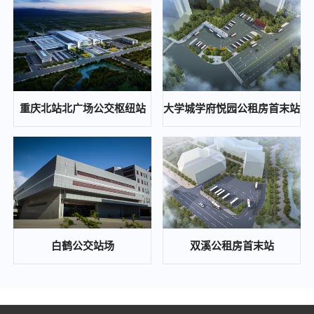
重庆通邑保安服务有限公司2024年度保安人员工作服（含轨道安检工作服）采购服务（第二次）比选邀请公告
2024-10-12
重庆东站铁路综合交通枢纽高铁新经济区基础设施工程(开成路兴塘路拓宽及东延伸段、东侧集散通道)一期景观绿化工程、交通工程、照明工程第三方检测中(选)标候选人公示
2024-10-12
重庆通邑智慧城市运营管理有限公司公司办公室局部改造项目比选公告
重庆北站北广场公交枢纽站
大学城学府悦园公租房首末站
2024-10-12
歇马、木耳等公交站场项目配电工程中(选)标候选人公示
2024-10-08
重庆东站铁路综合交通枢纽高铁新经济区基础设施工程（开成路、兴塘路拓宽及东延伸段、东侧集散通道）一期景观绿化工程、交通工程、照明工程第三方检测 答疑补遗通知
2024-09-26
通邑保安培训基地食堂食材配送比选邀请公告
白鹤公交站场
双溪公租房首末站
2024-09-23
重庆通邑保安服务有限公司2024年度保安人员工作服（含轨道安检工作服）采购服务比选邀请公告
2024-09-23