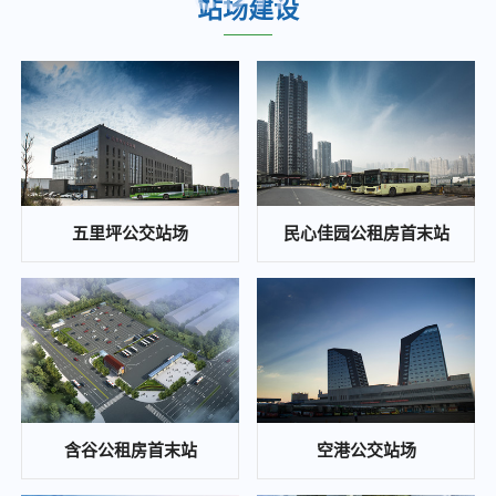
站场建设
重庆城市综合交通枢纽(集团)有限公司关于九曲河智慧停车站场综合开发项目投资收益可行性研究咨询单位的比选公告
2025-02-25
江南医院、职教城2个公交站场项目 白蚁防治单位比选邀请公告
2025-02-24
重庆城市综合交通枢纽(集团)有限公司 大竹林站TOD项目施工图审查比选公告
2025-02-22
陈庹路综合大楼空置房屋招租公告
五里坪公交站场
民心佳园公租房首末站
2025-01-21
招标公告曹家湾公交站场项目施工招标公告
2024-11-22
重庆东站片区次支路网项目黄明路燃气管道改造工程安全评估 比选公告
2024-11-22
白鹤和康庄公交枢纽站场光伏发电项目代建管理单位竞争性比选公告
含谷公租房首末站
空港公交站场
2024-11-20