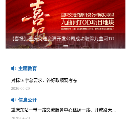
2025-12-05
五里店TOD项目下部主体建筑消防安全评估项目比选公告
2025-12-05
椿萱大道等4个开发用地公交站场委托咨询服务项目比选公告
【喜报】重庆交通资源开发公司成功取得九曲河TOD项目地块 激活区域新活力
那些践行正确政绩观的榜样
2025-12-05
2026-06-16
关于商业资产管理系统网络安全等级保护测评及中间件采购项目的比选公告
习近平：在庆祝中国共产党成立105周年大会上的讲话
2025-12-05
2026-07-01
主题教育
重庆通邑卫士智慧生活服务有限公司2025-2026年度员工工作服采购项目比选公告
对标16字总要求，答好政绩观考卷
2025-12-05
2026-06-29
学堂湾小微地块招租公告
树立正确政绩观，要牢记这两个理念
2026-04-20
信息公开
2026-06-25
重庆东站一带一路交流服务中心丝绸一路、开成路天然气管道迁改安全评估比选公告
习近平党建思想内涵要义
2026-04-20
2026-06-16
安全咨询服务单位比选邀请公告