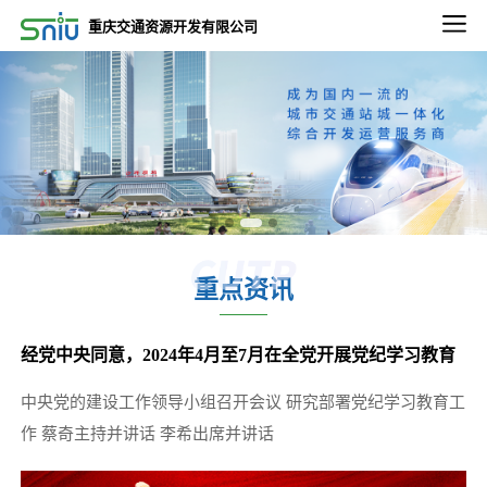
2022-09-02
重庆交通资源开发有限公司
2022-2023年度重庆通邑物业轨道线绿植养租赁养护服务比选邀请第三次公告
2022-09-02
2022-2023年度重庆通邑物业永川三峰项目保洁、绿化服务比选邀请公告
2022-09-02
2022-2023年度重庆通邑物业永川三峰项目保安服务 比选邀请公告
2022-09-26
2022-2023年度通邑物业北部、南部区域服务中心 保洁服务项目（第二次）比选延期公告
重点资讯
2022-12-13
关于重庆东站项目3.47平方公里内相关市政道路土地价值评估服务项目比选延期的公告
经党中央同意，2024年4月至7月在全党开展党纪学习教育
2022-11-11
微电园站一体化综合开发项目设计咨询服务中选候选人公示
中央党的建设工作领导小组召开会议 研究部署党纪学习教育工
2025-12-24
作 蔡奇主持并讲话 李希出席并讲话
五里店TOD项目下部主体建筑结构安全性鉴定项目比选公告