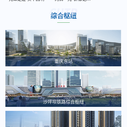
2026年度南部、西部服务中心保洁及绿化服务竞争性比选邀请公告
2025-12-05
综合枢纽
2026年度轨道9号线外墙及声屏障清洗、沟渠池井清掏服务比选邀请公告
2025-12-05
重庆东站交通枢纽项目项目建设合规性审查中(选)标候选人公示
2025-03-20
重庆通邑卫士智慧生活服务有限公司沙枢纽消防报警系统维修项目比选邀请公告
重庆东站
2025-03-25
大剧院站 TOD 项目概念方案设计单位中选候选人公示
2025-03-20
【土地推介】重庆枢纽集团2025年土地招商推介（一）
2025-03-14
沙坪坝铁路综合枢纽
关于九曲河智慧停车站场综合开发项目投资收益可行性研究咨询单位的比选公告
2025-03-13