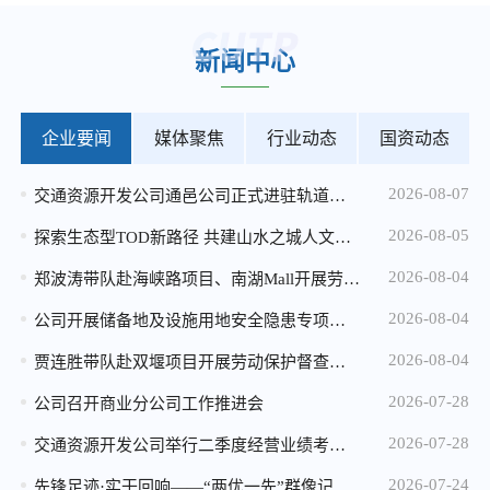
2026-04-20
新闻中心
马家岩小微地块招租公告
2026-04-20
加州实验小学小微地块招租公告
企业要闻
媒体聚焦
行业动态
国资动态
2026-04-20
2026-08-07
交通资源开发公司通邑公司正式进驻轨道交通15号线安保服务
重庆市规划和自然资源局 重庆城市交通开发投资（集团）有限公司 关于重庆市中心城区轨道站点周边用地 （溉澜溪、鸳鸯和七星岗用地） 概念性城市设计征集结果的公告
2026-08-05
2025-12-25
探索生态型TOD新路径 共建山水之城人文社区——公司与重庆生态文化协会开展九曲河湿地专题调研座谈
2026年度消防设施维保服务比选中选候选人公示
2026-08-04
郑波涛带队赴海峡路项目、南湖Mall开展劳动保护督查暨高温慰问
2025-12-24
2026-08-04
公司开展储备地及设施用地安全隐患专项检查 全力筑牢汛期安全防线
微电园站一体化综合开发项目设计咨询服务中选候选人公示
2026-08-04
贾连胜带队赴双堰项目开展劳动保护督查暨高温慰问
2025-12-24
2026-07-28
公司召开商业分公司工作推进会
2026年度配电维保服务比选公告
2026-07-28
交通资源开发公司举行二季度经营业绩考核“季度赛”
2025-12-05
2026-07-24
先锋足迹·实干回响——“两优一先”群像记（三）