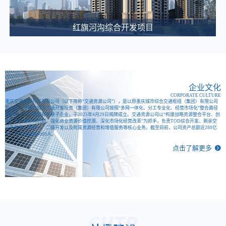
关于微电园站一体化综合开发项目咨询代理服务比选公告
2025-03-12
红旗河沟综合开发项目
大竹林站TOD项目施工图审查中选候选人公示
2025-03-11
江南医院、职教城2个公交站场项目白蚁防治单位中选候选人公示
2025-03-11
企业文化
CORPORATE CULTURE
重庆东站交通枢纽项目项目建设合规性审查比选公告
重庆交通资源开发有限公司（以下简称“交通资源公司”），是以原重庆城市综合交通枢纽（集团）有限公司
为主体，由重庆城市交通开发投资（集团）有限公司按照“多网一体化、分工专业化、经营市场化”整合路径
改组设立的市属国有重要子企业，于2025年4月29日揭牌成立。交通资源公司以“构建战略资源整合平台、创
2025-03-06
新开发经营协同机制、强化商业资源价值挖潜、深化市场化经营改革”为抓手，负责TOD综合开发、剩余空
间及存量土地的一、二级开发以及附属资源经营和增值服务等核心业务。截至目前，公司资产总额近280亿
重庆城市综合交通枢纽(集团)有限公司 关于大剧院站TOD项目概念方案设计单位的比选公告
元，员工队伍逾4000人。
点击了解更多
2025-03-04
重庆城市综合交通枢纽智慧渣土管理系统建设项目中（选）标候选人公示
2025-02-28
重庆东·枢纽城招商宣传片征集公告
2025-02-28