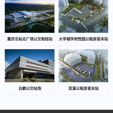
重庆通邑保安服务有限公司2024年度保安人员工作服（含轨道安检工作服）采购服务（第二次）比选邀请公告
2024-10-12
重庆东站铁路综合交通枢纽高铁新经济区基础设施工程(开成路兴塘路拓宽及东延伸段、东侧集散通道)一期景观绿化工程、交通工程、照明工程第三方检测中(选)标候选人公示
2024-10-12
重庆通邑智慧城市运营管理有限公司公司办公室局部改造项目比选公告
重庆北站北广场公交枢纽站
大学城学府悦园公租房首末站
2024-10-12
歇马、木耳等公交站场项目配电工程中(选)标候选人公示
2024-10-08
重庆东站铁路综合交通枢纽高铁新经济区基础设施工程（开成路、兴塘路拓宽及东延伸段、东侧集散通道）一期景观绿化工程、交通工程、照明工程第三方检测 答疑补遗通知
2024-09-26
通邑保安培训基地食堂食材配送比选邀请公告
白鹤公交站场
双溪公租房首末站
2024-09-23
重庆通邑保安服务有限公司2024年度保安人员工作服（含轨道安检工作服）采购服务比选邀请公告
2024-09-23