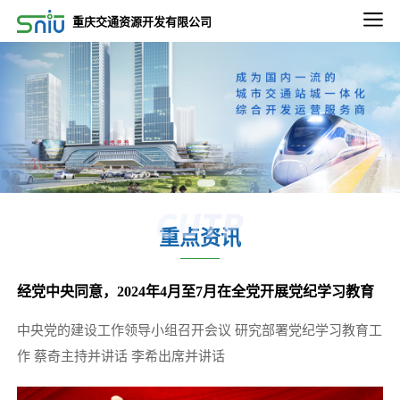
2022-09-02
重庆交通资源开发有限公司
2022-2023年度重庆通邑物业轨道线绿植养租赁养护服务比选邀请第三次公告
2022-09-02
2022-2023年度重庆通邑物业永川三峰项目保洁、绿化服务比选邀请公告
2022-09-02
2022-2023年度重庆通邑物业永川三峰项目保安服务 比选邀请公告
2022-09-26
2022-2023年度通邑物业北部、南部区域服务中心 保洁服务项目（第二次）比选延期公告
重点资讯
2022-12-13
关于重庆东站项目3.47平方公里内相关市政道路土地价值评估服务项目比选延期的公告
经党中央同意，2024年4月至7月在全党开展党纪学习教育
2022-11-11
微电园站一体化综合开发项目设计咨询服务中选候选人公示
中央党的建设工作领导小组召开会议 研究部署党纪学习教育工
2025-12-24
作 蔡奇主持并讲话 李希出席并讲话
五里店TOD项目下部主体建筑结构安全性鉴定项目比选公告