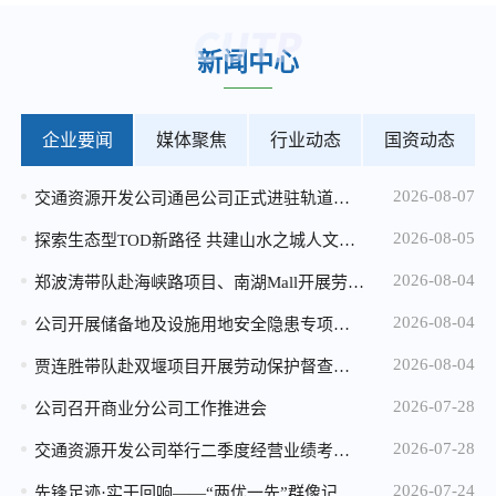
2026-04-20
新闻中心
马家岩小微地块招租公告
2026-04-20
加州实验小学小微地块招租公告
企业要闻
媒体聚焦
行业动态
国资动态
2026-04-20
2026-08-07
交通资源开发公司通邑公司正式进驻轨道交通15号线安保服务
重庆市规划和自然资源局 重庆城市交通开发投资（集团）有限公司 关于重庆市中心城区轨道站点周边用地 （溉澜溪、鸳鸯和七星岗用地） 概念性城市设计征集结果的公告
2026-08-05
2025-12-25
探索生态型TOD新路径 共建山水之城人文社区——公司与重庆生态文化协会开展九曲河湿地专题调研座谈
2026年度消防设施维保服务比选中选候选人公示
2026-08-04
郑波涛带队赴海峡路项目、南湖Mall开展劳动保护督查暨高温慰问
2025-12-24
2026-08-04
公司开展储备地及设施用地安全隐患专项检查 全力筑牢汛期安全防线
微电园站一体化综合开发项目设计咨询服务中选候选人公示
2026-08-04
贾连胜带队赴双堰项目开展劳动保护督查暨高温慰问
2025-12-24
2026-07-28
公司召开商业分公司工作推进会
2026年度配电维保服务比选公告
2026-07-28
交通资源开发公司举行二季度经营业绩考核“季度赛”
2025-12-05
2026-07-24
先锋足迹·实干回响——“两优一先”群像记（三）