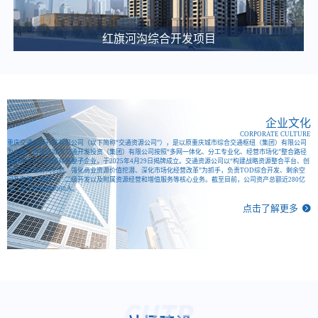
关于微电园站一体化综合开发项目咨询代理服务比选公告
2025-03-12
红旗河沟综合开发项目
大竹林站TOD项目施工图审查中选候选人公示
2025-03-11
江南医院、职教城2个公交站场项目白蚁防治单位中选候选人公示
2025-03-11
企业文化
CORPORATE CULTURE
重庆东站交通枢纽项目项目建设合规性审查比选公告
重庆交通资源开发有限公司（以下简称“交通资源公司”），是以原重庆城市综合交通枢纽（集团）有限公司
为主体，由重庆城市交通开发投资（集团）有限公司按照“多网一体化、分工专业化、经营市场化”整合路径
改组设立的市属国有重要子企业，于2025年4月29日揭牌成立。交通资源公司以“构建战略资源整合平台、创
2025-03-06
新开发经营协同机制、强化商业资源价值挖潜、深化市场化经营改革”为抓手，负责TOD综合开发、剩余空
间及存量土地的一、二级开发以及附属资源经营和增值服务等核心业务。截至目前，公司资产总额近280亿
重庆城市综合交通枢纽(集团)有限公司 关于大剧院站TOD项目概念方案设计单位的比选公告
元，员工队伍逾4000人。
点击了解更多
2025-03-04
重庆城市综合交通枢纽智慧渣土管理系统建设项目中（选）标候选人公示
2025-02-28
重庆东·枢纽城招商宣传片征集公告
2025-02-28