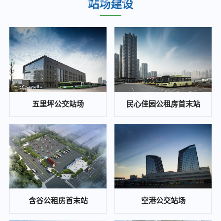
站场建设
重庆城市综合交通枢纽(集团)有限公司关于九曲河智慧停车站场综合开发项目投资收益可行性研究咨询单位的比选公告
2025-02-25
江南医院、职教城2个公交站场项目 白蚁防治单位比选邀请公告
2025-02-24
重庆城市综合交通枢纽(集团)有限公司 大竹林站TOD项目施工图审查比选公告
2025-02-22
陈庹路综合大楼空置房屋招租公告
五里坪公交站场
民心佳园公租房首末站
2025-01-21
招标公告曹家湾公交站场项目施工招标公告
2024-11-22
重庆东站片区次支路网项目黄明路燃气管道改造工程安全评估 比选公告
2024-11-22
白鹤和康庄公交枢纽站场光伏发电项目代建管理单位竞争性比选公告
含谷公租房首末站
空港公交站场
2024-11-20