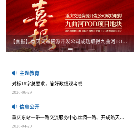
2025-12-05
五里店TOD项目下部主体建筑消防安全评估项目比选公告
2025-12-05
椿萱大道等4个开发用地公交站场委托咨询服务项目比选公告
【喜报】重庆交通资源开发公司成功取得九曲河TOD项目地块 激活区域新活力
那些践行正确政绩观的榜样
2025-12-05
2026-06-16
关于商业资产管理系统网络安全等级保护测评及中间件采购项目的比选公告
习近平：在庆祝中国共产党成立105周年大会上的讲话
2025-12-05
2026-07-01
主题教育
重庆通邑卫士智慧生活服务有限公司2025-2026年度员工工作服采购项目比选公告
对标16字总要求，答好政绩观考卷
2025-12-05
2026-06-29
学堂湾小微地块招租公告
树立正确政绩观，要牢记这两个理念
2026-04-20
信息公开
2026-06-25
重庆东站一带一路交流服务中心丝绸一路、开成路天然气管道迁改安全评估比选公告
习近平党建思想内涵要义
2026-04-20
2026-06-16
安全咨询服务单位比选邀请公告