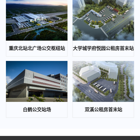
重庆通邑保安服务有限公司2024年度保安人员工作服（含轨道安检工作服）采购服务（第二次）比选邀请公告
2024-10-12
重庆东站铁路综合交通枢纽高铁新经济区基础设施工程(开成路兴塘路拓宽及东延伸段、东侧集散通道)一期景观绿化工程、交通工程、照明工程第三方检测中(选)标候选人公示
2024-10-12
重庆通邑智慧城市运营管理有限公司公司办公室局部改造项目比选公告
重庆北站北广场公交枢纽站
大学城学府悦园公租房首末站
2024-10-12
歇马、木耳等公交站场项目配电工程中(选)标候选人公示
2024-10-08
重庆东站铁路综合交通枢纽高铁新经济区基础设施工程（开成路、兴塘路拓宽及东延伸段、东侧集散通道）一期景观绿化工程、交通工程、照明工程第三方检测 答疑补遗通知
2024-09-26
通邑保安培训基地食堂食材配送比选邀请公告
白鹤公交站场
双溪公租房首末站
2024-09-23
重庆通邑保安服务有限公司2024年度保安人员工作服（含轨道安检工作服）采购服务比选邀请公告
2024-09-23