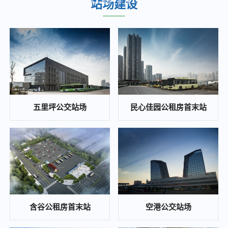
站场建设
重庆城市综合交通枢纽(集团)有限公司关于九曲河智慧停车站场综合开发项目投资收益可行性研究咨询单位的比选公告
2025-02-25
江南医院、职教城2个公交站场项目 白蚁防治单位比选邀请公告
2025-02-24
重庆城市综合交通枢纽(集团)有限公司 大竹林站TOD项目施工图审查比选公告
2025-02-22
陈庹路综合大楼空置房屋招租公告
五里坪公交站场
民心佳园公租房首末站
2025-01-21
招标公告曹家湾公交站场项目施工招标公告
2024-11-22
重庆东站片区次支路网项目黄明路燃气管道改造工程安全评估 比选公告
2024-11-22
白鹤和康庄公交枢纽站场光伏发电项目代建管理单位竞争性比选公告
含谷公租房首末站
空港公交站场
2024-11-20