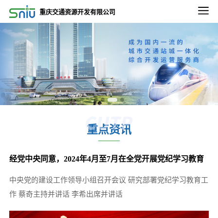
2022-09-02
重庆交通资源开发有限公司
2022-2023年度重庆通邑物业轨道线绿植养租赁养护服务比选邀请第三次公告
2022-09-02
2022-2023年度重庆通邑物业永川三峰项目保洁、绿化服务比选邀请公告
2022-09-02
2022-2023年度重庆通邑物业永川三峰项目保安服务 比选邀请公告
2022-09-26
2022-2023年度通邑物业北部、南部区域服务中心 保洁服务项目（第二次）比选延期公告
重点资讯
2022-12-13
关于重庆东站项目3.47平方公里内相关市政道路土地价值评估服务项目比选延期的公告
经党中央同意，2024年4月至7月在全党开展党纪学习教育
2022-11-11
微电园站一体化综合开发项目设计咨询服务中选候选人公示
中央党的建设工作领导小组召开会议 研究部署党纪学习教育工
2025-12-24
作 蔡奇主持并讲话 李希出席并讲话
五里店TOD项目下部主体建筑结构安全性鉴定项目比选公告