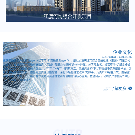
关于微电园站一体化综合开发项目咨询代理服务比选公告
2025-03-12
红旗河沟综合开发项目
大竹林站TOD项目施工图审查中选候选人公示
2025-03-11
江南医院、职教城2个公交站场项目白蚁防治单位中选候选人公示
2025-03-11
企业文化
CORPORATE CULTURE
重庆东站交通枢纽项目项目建设合规性审查比选公告
重庆交通资源开发有限公司（以下简称“交通资源公司”），是以原重庆城市综合交通枢纽（集团）有限公司
为主体，由重庆城市交通开发投资（集团）有限公司按照“多网一体化、分工专业化、经营市场化”整合路径
改组设立的市属国有重要子企业，于2025年4月29日揭牌成立。交通资源公司以“构建战略资源整合平台、创
2025-03-06
新开发经营协同机制、强化商业资源价值挖潜、深化市场化经营改革”为抓手，负责TOD综合开发、剩余空
间及存量土地的一、二级开发以及附属资源经营和增值服务等核心业务。截至目前，公司资产总额近280亿
重庆城市综合交通枢纽(集团)有限公司 关于大剧院站TOD项目概念方案设计单位的比选公告
元，员工队伍逾4000人。
点击了解更多
2025-03-04
重庆城市综合交通枢纽智慧渣土管理系统建设项目中（选）标候选人公示
2025-02-28
重庆东·枢纽城招商宣传片征集公告
2025-02-28