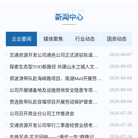
2026-04-20
新闻中心
马家岩小微地块招租公告
2026-04-20
加州实验小学小微地块招租公告
企业要闻
媒体聚焦
行业动态
国资动态
2026-04-20
2026-08-07
交通资源开发公司通邑公司正式进驻轨道交通15号线安保服务
重庆市规划和自然资源局 重庆城市交通开发投资（集团）有限公司 关于重庆市中心城区轨道站点周边用地 （溉澜溪、鸳鸯和七星岗用地） 概念性城市设计征集结果的公告
2026-08-05
2025-12-25
探索生态型TOD新路径 共建山水之城人文社区——公司与重庆生态文化协会开展九曲河湿地专题调研座谈
2026年度消防设施维保服务比选中选候选人公示
2026-08-04
郑波涛带队赴海峡路项目、南湖Mall开展劳动保护督查暨高温慰问
2025-12-24
2026-08-04
公司开展储备地及设施用地安全隐患专项检查 全力筑牢汛期安全防线
微电园站一体化综合开发项目设计咨询服务中选候选人公示
2026-08-04
贾连胜带队赴双堰项目开展劳动保护督查暨高温慰问
2025-12-24
2026-07-28
公司召开商业分公司工作推进会
2026年度配电维保服务比选公告
2026-07-28
交通资源开发公司举行二季度经营业绩考核“季度赛”
2025-12-05
2026-07-24
先锋足迹·实干回响——“两优一先”群像记（三）