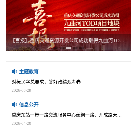
2025-12-05
五里店TOD项目下部主体建筑消防安全评估项目比选公告
2025-12-05
椿萱大道等4个开发用地公交站场委托咨询服务项目比选公告
【喜报】重庆交通资源开发公司成功取得九曲河TOD项目地块 激活区域新活力
那些践行正确政绩观的榜样
2025-12-05
2026-06-16
关于商业资产管理系统网络安全等级保护测评及中间件采购项目的比选公告
习近平：在庆祝中国共产党成立105周年大会上的讲话
2025-12-05
2026-07-01
主题教育
重庆通邑卫士智慧生活服务有限公司2025-2026年度员工工作服采购项目比选公告
对标16字总要求，答好政绩观考卷
2025-12-05
2026-06-29
学堂湾小微地块招租公告
树立正确政绩观，要牢记这两个理念
2026-04-20
信息公开
2026-06-25
重庆东站一带一路交流服务中心丝绸一路、开成路天然气管道迁改安全评估比选公告
习近平党建思想内涵要义
2026-04-20
2026-06-16
安全咨询服务单位比选邀请公告