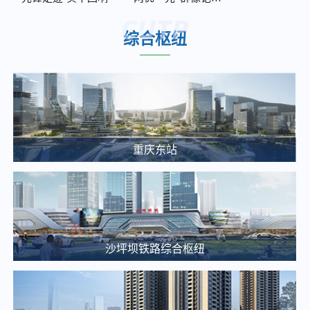
2026年度南部、西部服务中心保洁及绿化服务竞争性比选邀请公告
2025-12-05
综合枢纽
2026年度轨道9号线外墙及声屏障清洗、沟渠池井清掏服务比选邀请公告
2025-12-05
重庆东站交通枢纽项目项目建设合规性审查中(选)标候选人公示
2025-03-20
重庆通邑卫士智慧生活服务有限公司沙枢纽消防报警系统维修项目比选邀请公告
重庆东站
2025-03-25
大剧院站 TOD 项目概念方案设计单位中选候选人公示
2025-03-20
【土地推介】重庆枢纽集团2025年土地招商推介（一）
2025-03-14
沙坪坝铁路综合枢纽
关于九曲河智慧停车站场综合开发项目投资收益可行性研究咨询单位的比选公告
2025-03-13